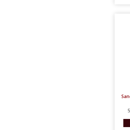
San
5