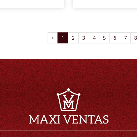
<
1
2
3
4
5
6
7
8