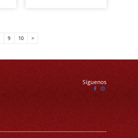
9
10
>
Síguenos